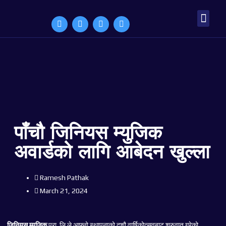
Award Form
About Us
Contact Us
पाँचौ जिनियस म्युजिक
अवार्डको लागि आबेदन खुल्ला
Ramesh Pathak
March 21, 2024
जिनियस म्युजिक
प्रा. लि.ले आफ्नो स्थापनाको दशौ वार्षिकोत्सवबाट शुरुवात गरेको