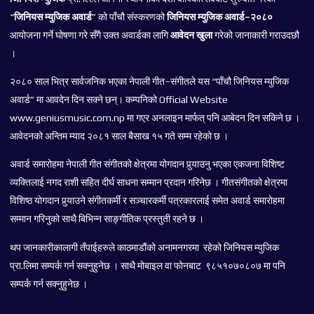
“
जिनियस म्युजिक अवार्ड
” को पाँचौ संस्करणको
जिनियस म्युजिक अवार्ड–२०८०
आयोजना गर्ने घोषणा गरे सँगै उक्त अवार्डका लागि
आवेदन खुला
गरेको जानाकारी गराउदछौ
।
२०८० साल भित्र सार्वजनिक भएका नेपाली गीत–संगीतले यस “पाँचौ जिनियस म्युजिक
अवार्ड” मा आवदेन दिन सक्ने छन्। कम्पनिको Official Website
www.geniusmusic.com.np मा गएर अनलाइन मार्फत् पनि आबेदन दिन सकिने छ ।
आवेदनको अन्तिम म्याद २०८१ साल बैसाख १५ गते सम्म रहेको छ ।
अवार्ड समारोहमा नेपाली गीत संगीतको क्षेत्रमा योगदान पुर्‍याउनु भएका एकजना विशिष्ट
व्यक्तिलाई नगद राशी सहित दीर्घ साधना सम्मान प्रदान गरिनेछ । गीतसंगीतको क्षेत्रमा
विशिष्ठ योगदान पुर्‍याउने संगीतकर्मी र सञ्चारकर्मी पत्रकारलाई समेत अवार्ड समारोहमा
सम्मान गरिनुको साथै बिभिन्न साङ्गीतिक प्रस्तुती रहने छ ।
थप जानकारीकालागी तँपाईहरुले काठमाडौंको अनामनगरमा रहेको जिनियस म्युजिक
प्रा.लिमा सम्पर्क गर्न सक्नुहुनेछ । साथै मोबाइल वा फोनबाट ९८५१०७०८०७ मा पनि
सम्पर्क गर्न सक्नुहुनेछ ।